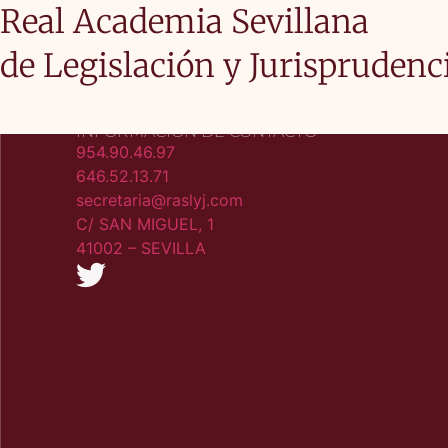
Real Academia Sevillana
de Legislación y Jurisprudenc
INFORMACIÓN DE CONTACTO
954.90.46.97
646.52.13.71
secretaria@raslyj.com
C/ SAN MIGUEL, 1
41002 – SEVILLA​