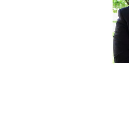
A
CADÉMICOS DE HONOR
N