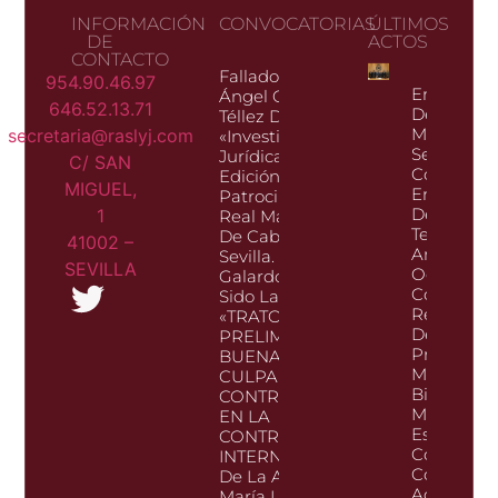
INFORMACIÓN
CONVOCATORIAS
ÚLTIMOS
DE
ACTOS
CONTACTO
Fallado El Premio
954.90.46.97
En La Tar
Ángel Olavarría
646.52.13.71
De Ayer, 1
Téllez De
Mayo De 2
secretaria@raslyj.com
«Investigación
Se Celebr
Jurídica» En Su XV
C/ SAN
Con Gran 
Edición, Con El
MIGUEL,
En La Sed
Patrocinio De La
Del Decan
1
Real Maestranza
Territorial
De Caballería De
41002 –
Andalucía
Sevilla. La Obra
SEVILLA​
Occidenta
Galardonada Ha
Colegio D
Sido La Titulada
Registrad
«TRATOS
De La
PRELIMINARES,
Propiedad
BUENA FE Y
Mercantile
CULPA IN
Bienes
CONTRAHENDO
Muebles 
EN LA
España, E
CONTRATACIÓN
Colaborac
INTERNACIONAL»,
Con Esta 
De La Autora D.ª
Academia,
María Luisa