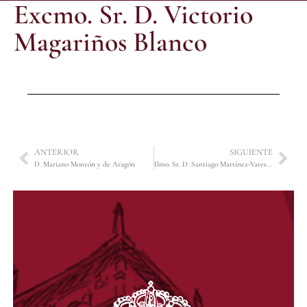
Excmo. Sr. D. Victorio
Magariños Blanco
ANTERIOR
SIGUIENTE
D. Mariano Monzón y de Aragón
Ilmo. Sr. D. Santiago Martínez-Vares García