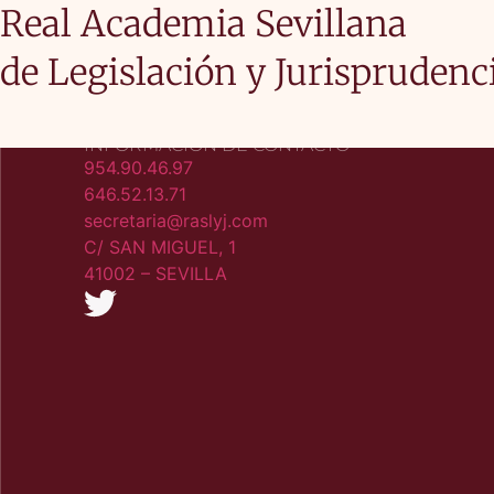
Real Academia Sevillana
de Legislación y Jurisprudenc
INFORMACIÓN DE CONTACTO
954.90.46.97
646.52.13.71
secretaria@raslyj.com
C/ SAN MIGUEL, 1
41002 – SEVILLA​