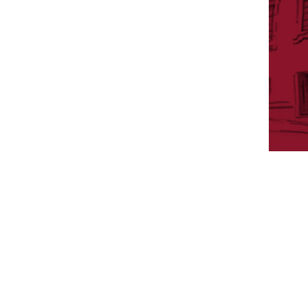
A
CADÉMICOS DE HONOR
N