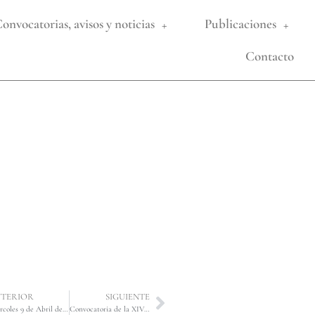
onvocatorias, avisos y noticias
Publicaciones
Contacto
TERIOR
SIGUIENTE
Miércoles 9 de Abril de 2025, a las 19:30 horas. Conferencia a cargo del Prof. Dr. D. JUAN ANTONIO CARRILLO SALCEDO, Catedrático de Derecho Administrativo de la Universidad de Sevilla y Consejero del Consejo Consultivo de Andalucía, titulada «LA ESTATALIZACIÓN DEL MERCADO A RAÍZ DEL CRECIMIENTO DE LOS ENCARGOS A LOS LLAMADOS MEDIOS PROPIOS». Acto a celebrar en la sede de esta Real Academia, calle San Miguel, 1.
Convocatoria de la XIV edición del Premio Ángel Olavarría Téllez de «Investigación Jurídica», con el Patrocinio de la Fundación Real Maestranza de Caballería de Sevilla. Plazo hasta el 31 de mayo de 2025.