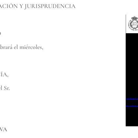
ACIÓN Y JURISPRUDENCIA
O
brará el miércoles,
ÍA,
l Sr.
IVA