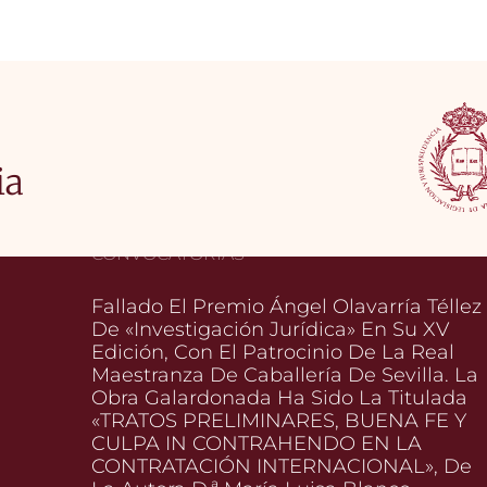
ia
CONVOCATORIAS
Fallado El Premio Ángel Olavarría Téllez
De «Investigación Jurídica» En Su XV
Edición, Con El Patrocinio De La Real
Maestranza De Caballería De Sevilla. La
Obra Galardonada Ha Sido La Titulada
«TRATOS PRELIMINARES, BUENA FE Y
CULPA IN CONTRAHENDO EN LA
CONTRATACIÓN INTERNACIONAL», De