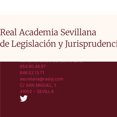
Real Academia Sevillana
de Legislación y Jurisprudenc
INFORMACIÓN DE CONTACTO
954.90.46.97
646.52.13.71
secretaria@raslyj.com
C/ SAN MIGUEL, 1
41002 – SEVILLA​