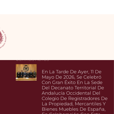
ÚLTIMOS ACTOS
En La Tarde De Ayer, 11 De
Mayo De 2026, Se Celebró
Con Gran Éxito En La Sede
Del Decanato Territorial De
Andalucía Occidental Del
Colegio De Registradores De
La Propiedad, Mercantiles Y
Bienes Muebles De España,