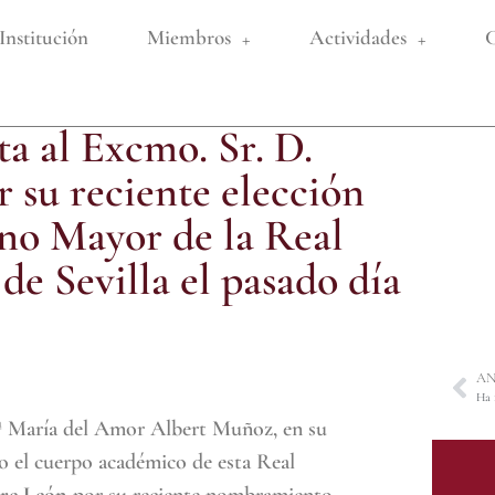
Institución
Miembros
Actividades
C
ta al Excmo. Sr. D.
 su reciente elección
o Mayor de la Real
de Sevilla el pasado día
AN
.ª María del Amor Albert Muñoz, en su
do el cuerpo académico de esta Real