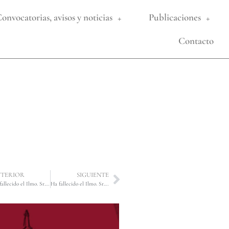
onvocatorias, avisos y noticias
Publicaciones
Contacto
TERIOR
SIGUIENTE
Ha fallecido el Ilmo. Sr. D. Francisco María Baena Bocanegra, Académico Numerario de esta Real Academia, el día 2 de abril de 2025.
Ha fallecido el Ilmo. Sr. D. Francisco Cuenca Anaya, Académico Numerario de esta Real Academia, el día 18 de octubre de 2025.