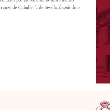
tre León
por su reciente nombramiento
anza de Caballería de Sevilla
, deseándole