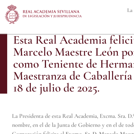
La 
Esta Real Academia felici
Marcelo Maestre León por
como Teniente de Herman
Maestranza de Caballería 
18 de julio de 2025.
La Presidenta de esta Real Academia, Excma. Sra. D
nombre, en el de la Junta de Gobierno y en el de to