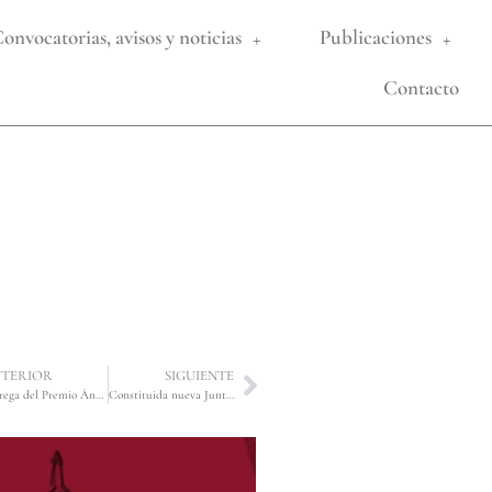
onvocatorias, avisos y noticias
Publicaciones
Contacto
TERIOR
SIGUIENTE
Entrega del Premio Ángel Olavarría de «Estudios Jurídicos», en su XI edición, a D. Pompeyo Gabriel Ortega Lozano con fecha 22 de junio de 2021.
Constituida nueva Junta de Gobierno, con fecha 22 de junio de 2021.