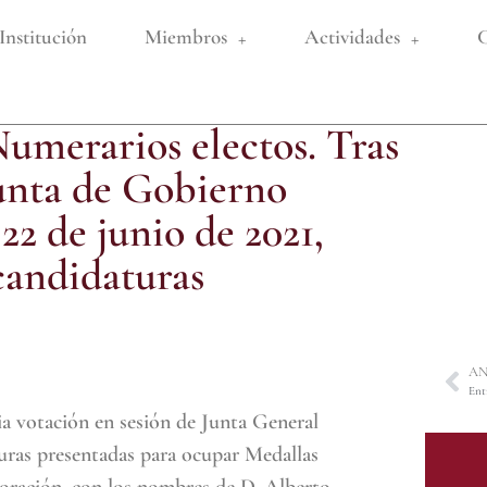
Institución
Miembros
Actividades
C
merarios electos. Tras
Junta de Gobierno
22 de junio de 2021,
candidaturas
AN
ria votación en sesión de Junta General
uras presentadas para ocupar Medallas