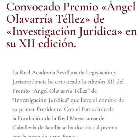
Convocado Premio «Ángel
Olavarría Téllez» de
«Investigación Jurídica» en
su XII edición.
La Real Academia Sevillana de Legislación y
Jurisprudencia ha convocado la
edición XII del
Premio “Ángel Olavarría Téllez” de
“Investigación Jurídica”
que lleva el nombre de
su primer Presidente. Con el
Patrocinio
de
la
Fundación de la Real Maestranza de
Caballería de Sevilla
se ha dotado tal premio
con la suma de
3.500 Euros
.