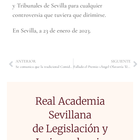
y Tribunales de Sevilla para cualquier
controversia que tuviera que dirimirse.
En Sevilla, a 23 de enero de 2023.
ANTERIOR
SIGUIENTE
Se comunica que la tradicional Comida de Navidad este año tuvo lugar el día 14 de diciembre, miércoles, a las 14´30 horas, en el Real Círculo de Labradores.
Fallado el Premio «Ángel Olavarría Téllez» de «Investigación Jurídica» en su XII edición. El trabajo galardonado con dicho premio es el titulado: «LAS HIPOTECAS DE CONSTITUCIÓN UNILATERAL (A LA LUZ DE LA DOCTRINA DEL CENTRO DIRECTIVO)», del que son autores D. Ramón Durán Rivacoba y D. Julio Carbajo González.
Real Academia
Sevillana
de Legislación y