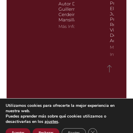
Presidido 
Autor D.
El Ilmo. Sr.
Guillermo
Juan José
Cerdeira Bravo De
Pretel Ser
Mansilla.
Registrado
Más Información
Vicepresi
De Esta R
Academia
Más
Informació
Utilizamos cookies para ofrecerte la mejor experiencia en
nuestra web.
Puedes aprender más sobre qué cookies utilizamos o
desactivarlas en los
ajustes
.
Cerrar el banner de 
Aceptar
Rechazar
Ajustes