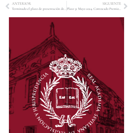
ANTERIOR
SIGUIENTE
Terminado el plazo de presentación de trabajos para el Premio «Ángel Olavarría Téllez» de «Investigación Jurídica» en su XII edición, patrocinado por la Fundación Real Maestranza de Caballería de Sevilla, se procede ahora al periodo de evaluación de los mismos.
Plazo 31 Mayo 2024. Convocado Premio «Ángel Olavarría Téllez» de «Investigación Jurídica» en su XIII edición.