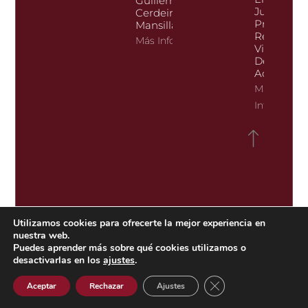
Guillermo
Juan José
Cerdeira Bravo De
Pretel Ser
Mansilla.
Registrado
Más Información
Vicepresi
De Esta R
Academia
Más
Informació
Utilizamos cookies para ofrecerte la mejor experiencia en
nuestra web.
Puedes aprender más sobre qué cookies utilizamos o
desactivarlas en los
ajustes
.
Cerrar el banner de 
Aceptar
Rechazar
Ajustes