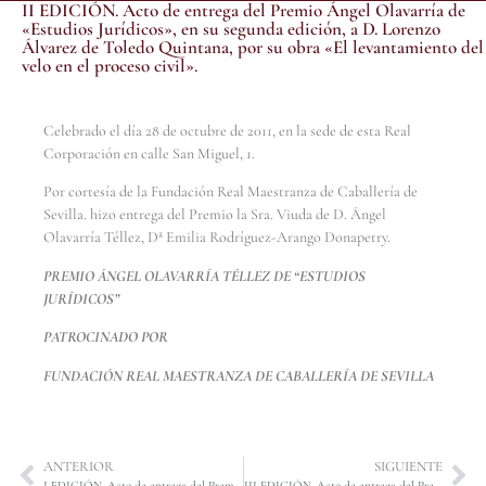
II EDICIÓN. Acto de entrega del Premio Ángel Olavarría de
«Estudios Jurídicos», en su segunda edición, a D. Lorenzo
Álvarez de Toledo Quintana, por su obra «El levantamiento del
velo en el proceso civil».
Celebrado el día 28 de octubre de 2011, en la sede de esta Real
Corporación en calle San Miguel, 1.
Por cortesía de la Fundación Real Maestranza de Caballería de
Sevilla. hizo entrega del Premio la Sra. Viuda de D. Ángel
Olavarría Téllez, Dª Emilia Rodríguez-Arango Donapetry.
PREMIO ÁNGEL OLAVARRÍA TÉLLEZ DE “ESTUDIOS
JURÍDICOS”
PATROCINADO POR
FUNDACIÓN REAL MAESTRANZA DE CABALLERÍA DE SEVILLA
ANTERIOR
SIGUIENTE
I EDICIÓN. Acto de entrega del Premio Ángel Olavarría de «Estudios Jurídicos», en su primera edición, a D.ª María del Camino Vidal Fueyo, por su obra «El juez ordinario como instancia de garantía ante los vacíos legales en materia de límites a los derechos fundamentales».
III EDICIÓN. Acto de entrega del Premio Ángel Olavarría de «Estudios Jurídicos», en su tercera edición, a D. Felio José Bauzá Martorell, por su obra «Naturaleza jurídica de la concesión de hecho consentida por la Administración. El suministro de agua potable al margen de una concesión formal».