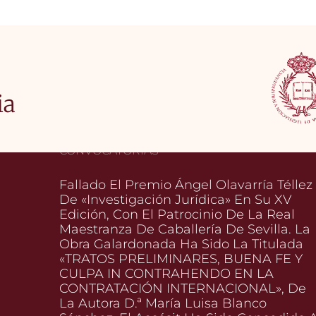
ia
CONVOCATORIAS
Fallado El Premio Ángel Olavarría Téllez
De «Investigación Jurídica» En Su XV
Edición, Con El Patrocinio De La Real
Maestranza De Caballería De Sevilla. La
Obra Galardonada Ha Sido La Titulada
«TRATOS PRELIMINARES, BUENA FE Y
CULPA IN CONTRAHENDO EN LA
CONTRATACIÓN INTERNACIONAL», De
La Autora D.ª María Luisa Blanco