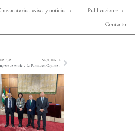
onvocatorias, avisos y noticias
Publicaciones
Contacto
ERIOR
SIGUIENTE
XI Congreso de Academias Jurídicas de Iberoamérica. Celebrado del 23 al 26 de octubre de 2025, en República Dominicana, donde esta Real Academia estuvo representada por su Presidenta Excma. Sra. D.ª María del Amor Albert Muñoz.
La Fundación Cajalmendralejo renueva la alianza con la Real Academia Sevillana de Legislación y Jurisprudencia. En un acto celebrado en el día de ayer, 12 de febrero de 2026, dicha Fundación contribuirá a la organización de conferencias y actos de carácter cultural y científico. Estuvieron representadas ambas instituciones por D. Fernando Palacios González y por D.ª María del Amor Albert Muñoz, respectivamente.