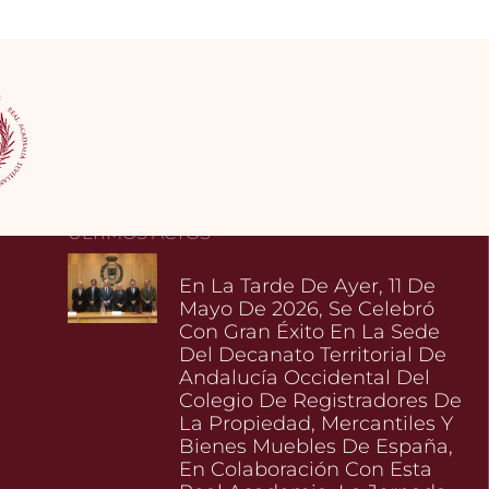
ÚLTIMOS ACTOS
En La Tarde De Ayer, 11 De
Mayo De 2026, Se Celebró
Con Gran Éxito En La Sede
Del Decanato Territorial De
Andalucía Occidental Del
Colegio De Registradores De
La Propiedad, Mercantiles Y
Bienes Muebles De España,
En Colaboración Con Esta