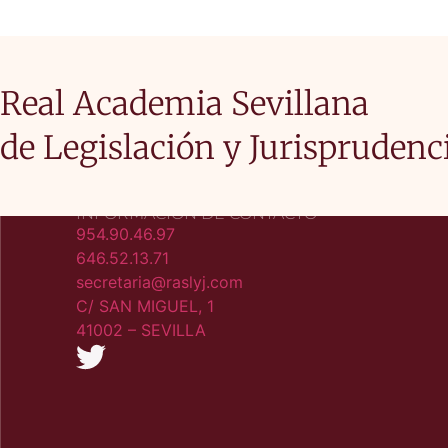
Real Academia Sevillana
de Legislación y Jurisprudenc
INFORMACIÓN DE CONTACTO
954.90.46.97
646.52.13.71
secretaria@raslyj.com
C/ SAN MIGUEL, 1
41002 – SEVILLA​