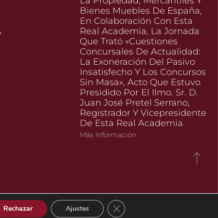
La Propiedad, Mercantiles Y
Bienes Muebles De España,
En Colaboración Con Esta
A
Real Academia, La Jornada
Que Trató «Cuestiones
Concursales De Actualidad:
La Exoneración Del Pasivo
l
Insatisfecho Y Los Concursos
Sin Masa», Acto Que Estuvo
Presidido Por El Ilmo. Sr. D.
Juan José Pretel Serrano,
Registrador Y Vicepresidente
De Esta Real Academia.
Más Información
Cerrar el banner de cookies RGP
Rechazar
Ajustes