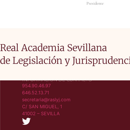
Presidente Secre
Real Academia Sevillana
de Legislación y Jurisprudenc
INFORMACIÓN DE CONTACTO
954.90.46.97
646.52.13.71
secretaria@raslyj.com
C/ SAN MIGUEL, 1
41002 – SEVILLA​