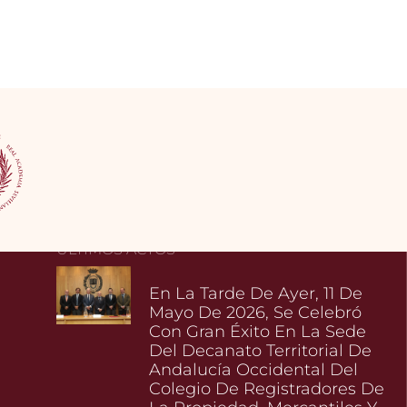
ÚLTIMOS ACTOS
En La Tarde De Ayer, 11 De
Mayo De 2026, Se Celebró
Con Gran Éxito En La Sede
Del Decanato Territorial De
Andalucía Occidental Del
Colegio De Registradores De