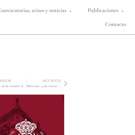
onvocatorias, avisos y noticias
Publicaciones
Contacto
ERIOR
SIGUIENTE
Jueves 28 de octubre de 2021. Sesión pública y solemne de toma de posesión de su plaza de Académica de Honor de la AUDIENCIA PROVINCIAL DE SEVILLA, el Discurso de Ingreso correrá a cargo de su Decano Ilmo. Sr. D. Manuel Damián Álvarez García y será presentado por el Ilmo. Sr. D. Antonio Moreno Andrade, Académico Numerario. El acto tendrá lugar en la sede de la Academia a las 19:30 horas.
Miércoles 23 de marzo de 2022. En la mañana de hoy ha sido suscrito el Convenio marco de colaboración entre la Universidad de Sevilla y esta Real Academia, suscrito por nuestro Presidente y el Excmo. Sr. Rector, acto al que han asistido por parte de nuestra Academia los Ilustres Sres. Don Eduardo Fernández Galbis, Don Eusebio Pérez Torres y Don Andrés Rodríguez Benot.