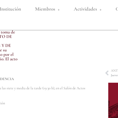
Institución
Miembros
Actividades
C
e toma de
ATO DE
 Y DE
e su
o por el
o. El acto
ANT
UDENCIA
las siete y media de la tarde (19:30 h), en el Salón de Actos
sión