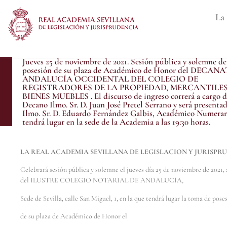
La 
Jueves 25 de noviembre de 2021. Sesión pública y solemne d
posesión de su plaza de Académico de Honor del DECAN
ANDALUCÍA OCCIDENTAL DEL COLEGIO DE
REGISTRADORES DE LA PROPIEDAD, MERCANTILES
BIENES MUEBLES . El discurso de ingreso correrá a cargo d
Decano Ilmo. Sr. D. Juan José Pretel Serrano y será presentad
Ilmo. Sr. D. Eduardo Fernández Galbis, Académico Numerari
tendrá lugar en la sede de la Academia a las 19:30 horas.
LA REAL ACADEMIA SEVILLANA DE LEGISLACION Y JURISPR
Celebrará sesión pública y solemne el jueves día 25 de noviembre de 2021, a 
del ILUSTRE COLEGIO NOTARIAL DE ANDALUCÍA,
Sede de Sevilla, calle San Miguel, 1, en la que tendrá lugar la toma de pose
de su plaza de Académico de Honor el