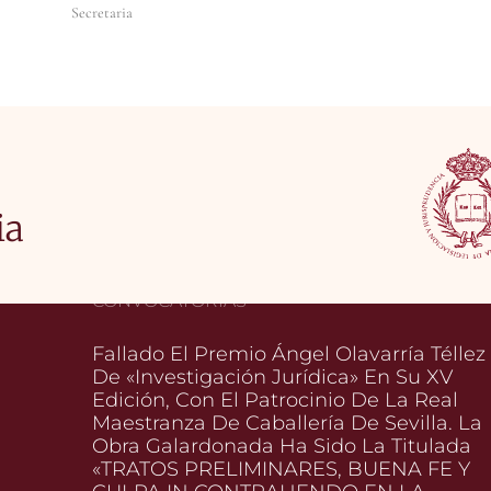
taria
ia
CONVOCATORIAS
Fallado El Premio Ángel Olavarría Téllez
De «Investigación Jurídica» En Su XV
Edición, Con El Patrocinio De La Real
Maestranza De Caballería De Sevilla. La
Obra Galardonada Ha Sido La Titulada
«TRATOS PRELIMINARES, BUENA FE Y