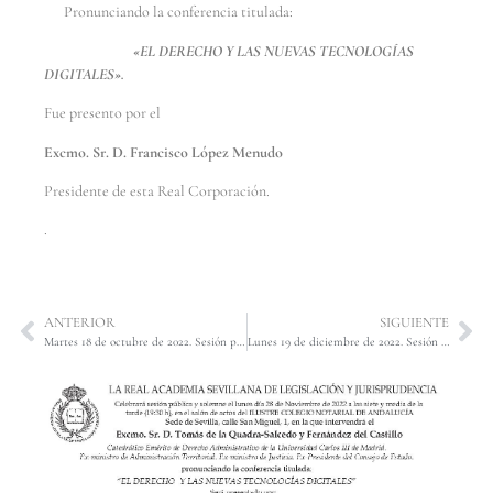
Pronunciando la conferencia titulada:
«EL DERECHO Y LAS NUEVAS TECNOLOGÍAS
DIGITALES».
Fue presento por el
Excmo. Sr. D. Francisco López Menudo
Presidente de esta Real Corporación.
.
ANTERIOR
SIGUIENTE
Martes 18 de octubre de 2022. Sesión pública en la que tuvo lugar el acto de Inicio de Curso Académico, con la conferencia titulada «Derecho y Música: normas, dogmas y libertades en un discurso académico», dictada por la Ilma. Sra. D.ª María Jesús Montoro Chiner, Catedrática de Derecho Administrativo de la Universidad de Barcelona.
Lunes 19 de diciembre de 2022. Sesión Necrológica en homenaje y recuerdo del Excmo. Sr. D. Manuel Francisco Clavero Arévalo, Académico Numerario de la Real Academia Sevillana de Buenas Letras.