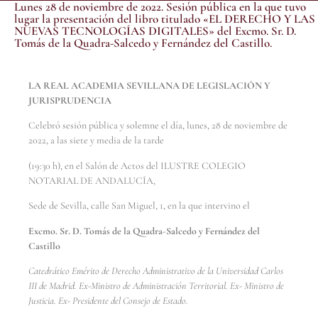
Lunes 28 de noviembre de 2022. Sesión pública en la que tuvo
lugar la presentación del libro titulado «EL DERECHO Y LAS
NUEVAS TECNOLOGÍAS DIGITALES» del Excmo. Sr. D.
Tomás de la Quadra-Salcedo y Fernández del Castillo.
LA REAL ACADEMIA SEVILLANA DE LEGISLACIÓN Y
JURISPRUDENCIA
Celebró sesión pública y solemne el día, lunes, 28 de noviembre de
2022, a las siete y media de la tarde
(19:30 h), en el Salón de Actos del ILUSTRE COLEGIO
NOTARIAL DE ANDALUCÍA,
Sede de Sevilla, calle San Miguel, 1, en la que intervino el
Excmo. Sr. D. Tomás de la Quadra-Salcedo y Fernández del
Castillo
Catedrático Emérito de Derecho Administrativo de la Universidad Carlos
III de Madrid. Ex-Ministro de Administración Territorial. Ex- Ministro de
Justicia. Ex- Presidente del Consejo de Estado.